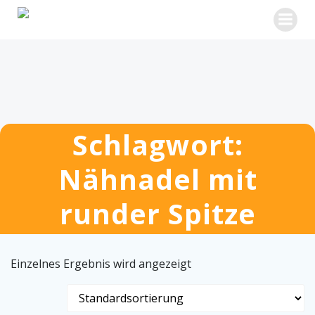
Zum
Inhalt
springen
Schlagwort:
Nähnadel mit
runder Spitze
Einzelnes Ergebnis wird angezeigt